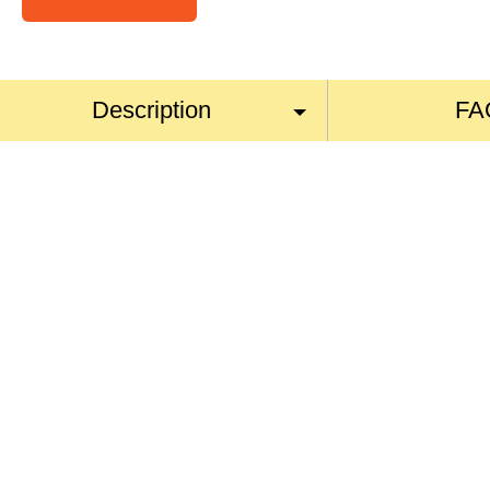
Description
FA