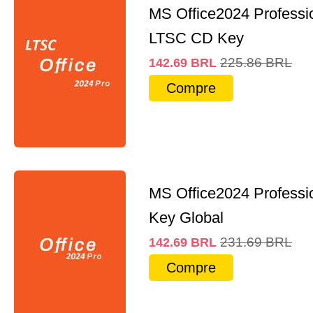
MS Office2024 Professi
LTSC CD Key
225.86
BRL
142.69
BRL
Compre
MS Office2024 Professi
Key Global
231.69
BRL
142.69
BRL
Compre