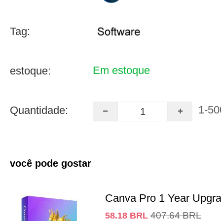
Tag:
Em estoque
estoque:
1-50
Quantidade:
você pode gostar
Canva Pro 1 Year Upgr
407.64
BRL
58.18
BRL